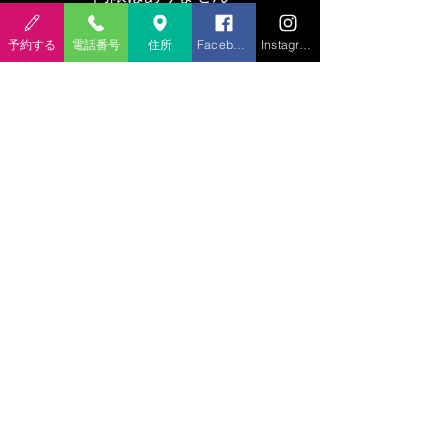
部屋の鍵を
予約する
電話番号
住所
Facebook
Instagram
​お渡ししています
未就学児の宿泊可能です
『離れ』のみ
未就学児の宿泊が
可能です
建物内にも階段が
ありますので十分に
​ご注意ください