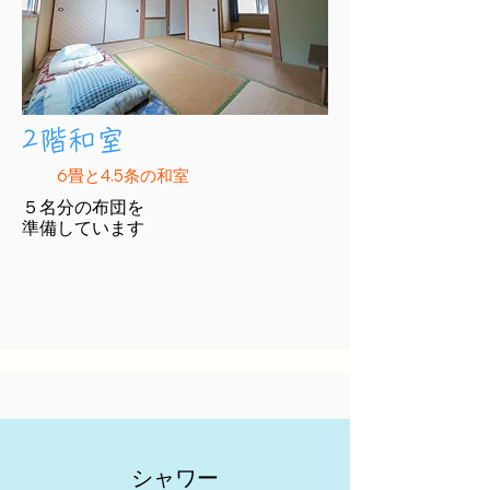
​2階和室
6畳と4.5条の和室
５名分の布団を
​準備しています
​​シャワー