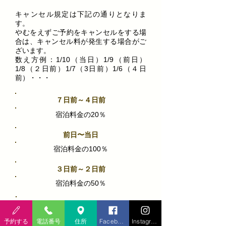
キャンセル規定は下記の通りとなりま
す。
​やむをえずご予約をキャンセルをする場
合は、キャンセル料が発生する場合がご
ざいます。
数え方例：1/10（当日）1/9​（前日）
1/8（２日前）1/7（3日前）1/6（４日
前）・・・
７日前～４日前
宿泊料金の20％
前日〜当日
宿泊料金の100％
３日前～２日前
宿泊料金の50％
無断キャンセル
宿泊料金の100％
予約する
電話番号
住所
Facebook
Instagram