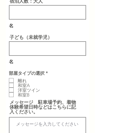
宿泊人数：大人
​名
子ども（未就学児）
​名
必
部屋タイプの選択
*
須
離れ
項
和室A
目
洋室ツイン
和室B
メッセージ 駐車場予約、着物
体験希望日時などはこちらに記
入ください。