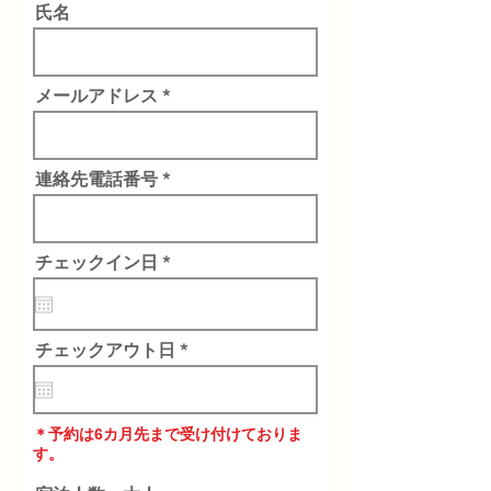
氏名
メールアドレス
連絡先電話番号
r
チェックイン日
*
e
q
u
i
r
r
チェックアウト日
*
e
e
d
q
u
i
＊予約は6カ月先まで受け付けておりま
r
e
す。
d