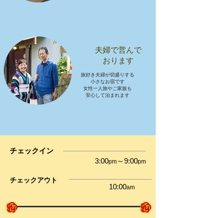
夫婦で営んで
​おります
旅好き夫婦が切盛りする
小さなお宿です
女性一人旅やご家族も
​安心して泊まれます
チェックイン
3:00
～9:00
pm
pm
チェックアウト
10:00
am