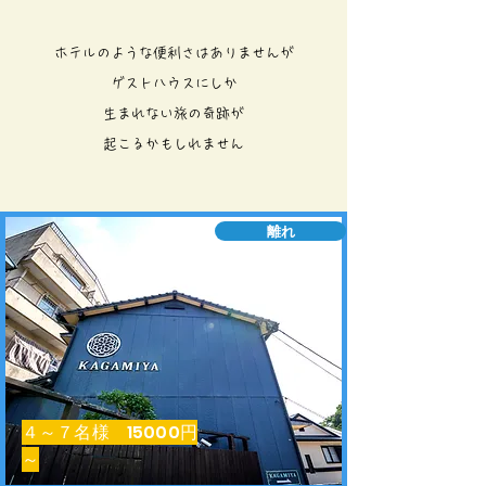
ホテルのような便利さはありませんが
ゲストハウスにしか
生まれない旅の奇跡が
​起こるかもしれません
離れ
​４～７名様 15000円
～