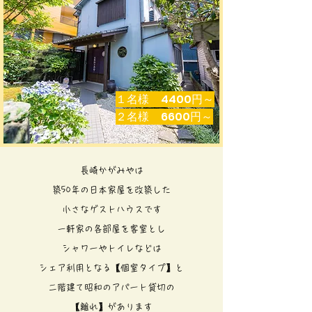
​１名様 4400円～
​２名様 6600円～
長崎かがみやは
築50年の日本家屋を改築した
小さなゲストハウスです
一軒家の各部屋を客室とし
シャワーやトイレなどは
シェア利用となる【個室タイプ】と
二階建て昭和のアパート貸切の
【離れ】​があります