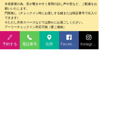
木造家屋の為​、音が響きやすく夜間の話し声や音など、ご配慮をお
願いいたします。
​門限無し（チェックイン時にお渡しする鍵または暗証番号で出入り
できます）
※ただし共有スペースなどでは静かにお過ごしください。
​アーリーチェックイン対応可能（要ご連絡）
シャワー使用24時間OK
​連泊の場合、お部屋の清掃はしておりません。
予約する
電話番号
住所
Facebook
Instagram
​​【離れ】のみ幼児､未就学児の受入をしています｡
お問い合わせ