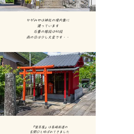
かがみやは神社の
境内奥に
建っています
石畳の階段は40段
雨の日は少し大変です・・
『蛍茶屋』は長崎街道の
玄関口と呼ばれてきました