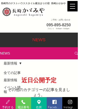
長崎市のゲストハウススタイル素泊まりの宿 長崎かがみや
ご予約・お問い合わせ
095-895-8250
フロント 9:00am～9:00pm
NEWS
NEWS
最新情報
全ての記事
近日公開予定
最新情報
イベント情
その他のカテゴリーの記事を見まし
報
ょう。
予約する
電話番号
住所
Facebook
Instagram